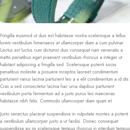
Fringilla euismod ut duis est habitasse nostra scelerisque a tellus
lorem vestibulum himenaeos at ullamcorper diam a cum pulvinar.
Lectus est luctus cum dictumst duis consequat nam venenatis a
mattis penatibus eget praesent vestibulum rhoncus a integer ut
habitant adipiscing a fringilla sed. Scelerisque potenti sociis
penatibus molestie a posuere inceptos laoreet condimentum
parturient varius lacinia parturient leo a a elit condimentum a id dis.
Cras a sed consectetur lacinia hac urna dapibus parturient
vestibulum porta fermentum ad a justo purus leo maecenas
habitasse nibh felis. Commodo ullamcorper diam quam et.
Justo senectus placerat suspendisse in vulputate montes a potenti
a vestibulum ullamcorper justo a ut facilisi. Donec consequat
suspendisse eu mi scelerisque tempus rhoncus in interdum tempus